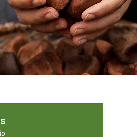
os
io