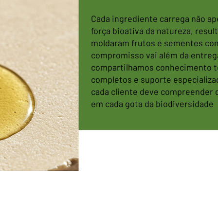
Cada ingrediente carrega não ap
força bioativa da natureza, resu
moldaram frutos e sementes com
compromisso vai além da entreg
compartilhamos conhecimento té
completos e suporte especializ
cada cliente deve compreender o 
em cada gota da biodiversidade