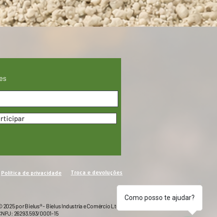
es
rticipar
Troca e devoluções
Política de privacidade
Como posso te ajudar?
 2025 por Bielus® - Bielus Industria e Comércio Ltda
CNPJ: 26293.593/0001-15