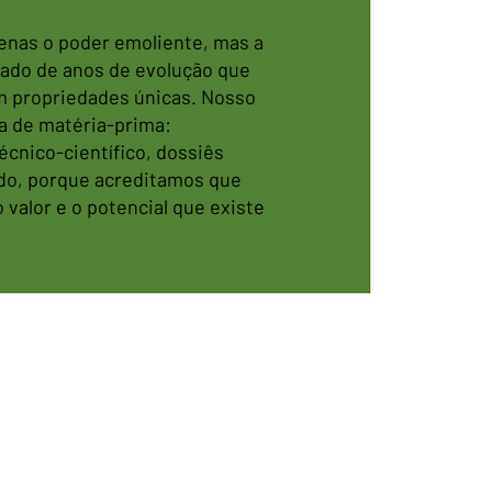
enas o poder emoliente, mas a
ltado de anos de evolução que
 propriedades únicas. Nosso
a de matéria-prima:
cnico-científico, dossiês
ado, porque acreditamos que
valor e o potencial que existe