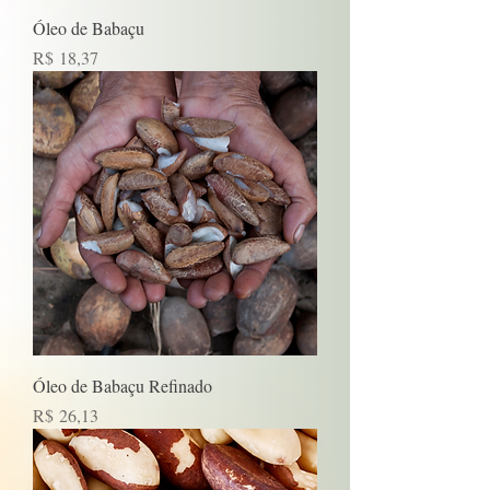
Óleo de Babaçu
Preço
R$ 18,37
Óleo de Babaçu Refinado
Preço
R$ 26,13