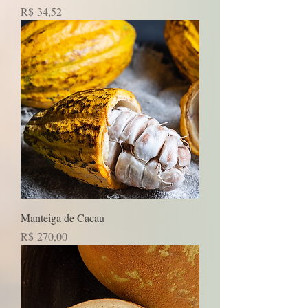
Preço
R$ 34,52
Manteiga de Cacau
Preço
R$ 270,00