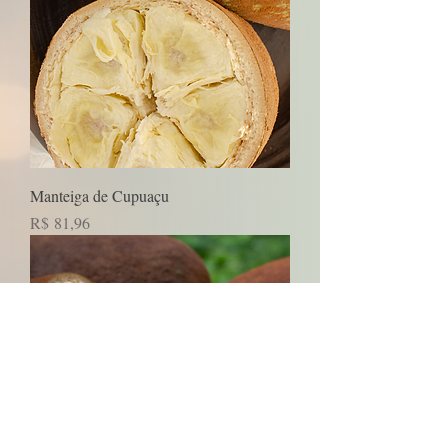
Manteiga de Cupuaçu
Preço
R$ 81,96