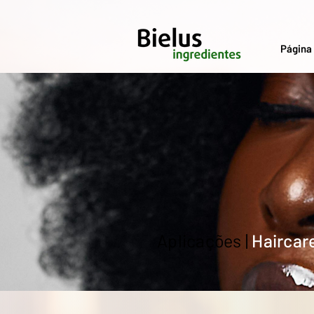
Página 
Aplicações |
Haircar