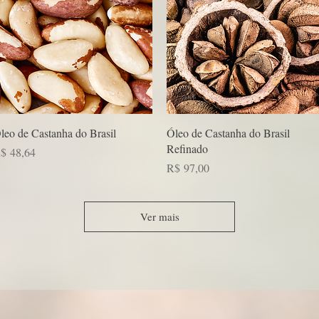
Visualização rápida
Visualização rápida
leo de Castanha do Brasil
Óleo de Castanha do Brasil
Refinado
reço
$ 48,64
Preço
R$ 97,00
Ver mais