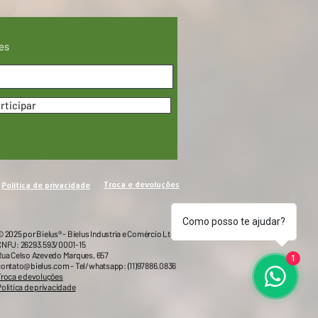
es
rticipar
Troca e devoluções
Política de privacidade
Como posso te ajudar?
 2025 por Bielus® - Bielus Industria e Comércio Ltda
CNPJ: 26293.593/0001-15
Rua Celso Azevedo Marques, 657
1
contato@bielus.com
- Tel/whatsapp: (11)97886.0836
Troca e devoluções
olítica de privacidade