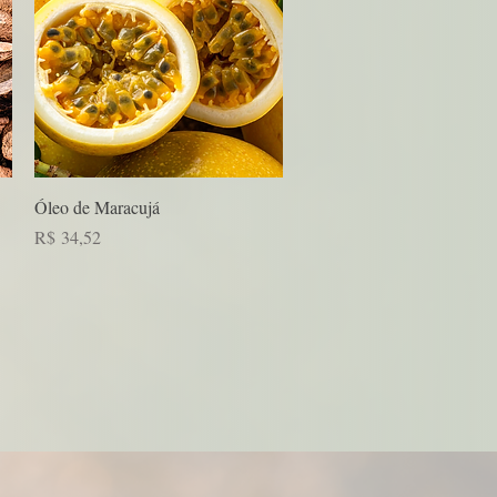
Visualização rápida
Óleo de Maracujá
Preço
R$ 34,52