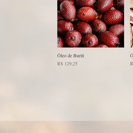
Visualização rápida
Óleo de Buriti
Ó
Preço
P
R$ 129,25
R