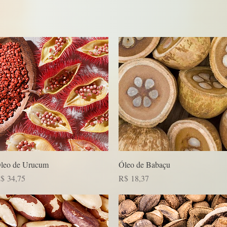
Visualização rápida
Visualização rápida
leo de Urucum
Óleo de Babaçu
reço
Preço
$ 34,75
R$ 18,37