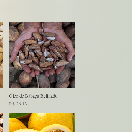
Visualização rápida
Óleo de Babaçu Refinado
Preço
R$ 26,13