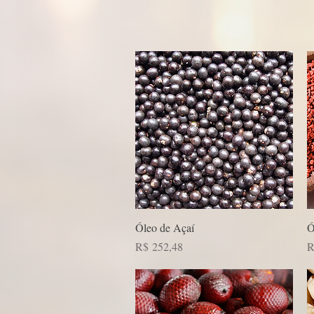
Visualização rápida
Óleo de Açaí
Ó
Preço
P
R$ 252,48
R