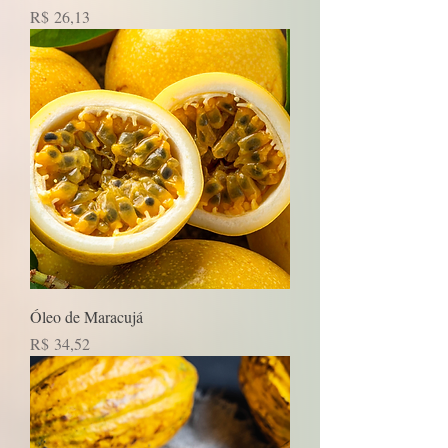
Preço
R$ 26,13
Óleo de Maracujá
Preço
R$ 34,52