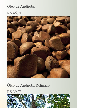
Óleo de Andiroba
Preço
R$ 45,71
Óleo de Andiroba Refinado
Preço
R$ 39,73