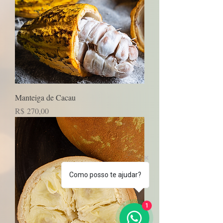
Manteiga de Cacau
Preço
R$ 270,00
Como posso te ajudar?
1